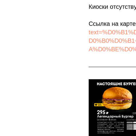
Киоски отсутств
Ссылка на карт
text=%D0%B1
D0%B0%D0%B1
A%D0%BE%D0%B2