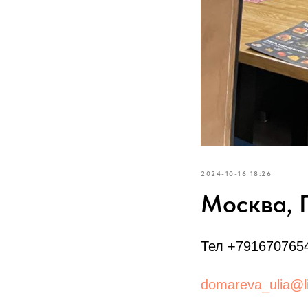
2024-10-16 18:26
Москва, П
Тел +791670765
domareva_ulia@li