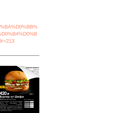
0%BA%D0%BB%
%D0%B4%D0%B
r=213