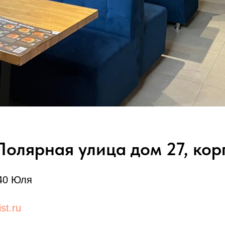
олярная улица дом 27, корп
40 Юля
st.ru